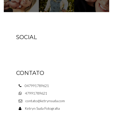
SOCIAL
CONTATO
047991789621
47991789621
contato@ketrynsuda.com
Ketryn Suda Fotografia